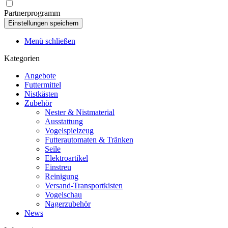
Partnerprogramm
Menü schließen
Kategorien
Angebote
Futtermittel
Nistkästen
Zubehör
Nester & Nistmaterial
Ausstattung
Vogelspielzeug
Futterautomaten & Tränken
Seile
Elektroartikel
Einstreu
Reinigung
Versand-Transportkisten
Vogelschau
Nagerzubehör
News