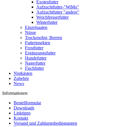
Exotenfutter
Aufzuchtfutter-"WiMo"
Aufzuchtfutter "andere"
Weichfresserfutter
Winterfutter
Einzelsaaten
Nüsse
Trockenobst, Beeren
Futterinsekten
Frostfutter
Ergänzungsfutter
Hundefutter
Nagerfutter
Fischfutter
Nistkästen
Zubehör
News
Informationen
Bestellformular
Downloads
Linktipps
Kontakt
Versand und Zahlungsbedingungen