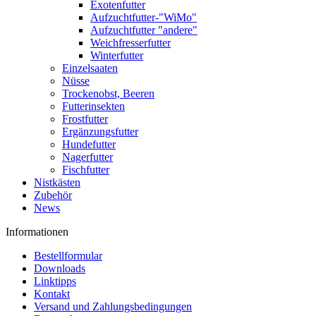
Exotenfutter
Aufzuchtfutter-"WiMo"
Aufzuchtfutter "andere"
Weichfresserfutter
Winterfutter
Einzelsaaten
Nüsse
Trockenobst, Beeren
Futterinsekten
Frostfutter
Ergänzungsfutter
Hundefutter
Nagerfutter
Fischfutter
Nistkästen
Zubehör
News
Informationen
Bestellformular
Downloads
Linktipps
Kontakt
Versand und Zahlungsbedingungen