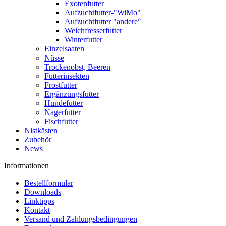
Exotenfutter
Aufzuchtfutter-"WiMo"
Aufzuchtfutter "andere"
Weichfresserfutter
Winterfutter
Einzelsaaten
Nüsse
Trockenobst, Beeren
Futterinsekten
Frostfutter
Ergänzungsfutter
Hundefutter
Nagerfutter
Fischfutter
Nistkästen
Zubehör
News
Informationen
Bestellformular
Downloads
Linktipps
Kontakt
Versand und Zahlungsbedingungen