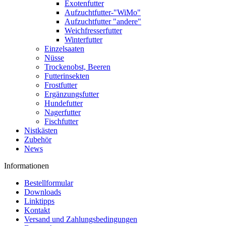
Exotenfutter
Aufzuchtfutter-"WiMo"
Aufzuchtfutter "andere"
Weichfresserfutter
Winterfutter
Einzelsaaten
Nüsse
Trockenobst, Beeren
Futterinsekten
Frostfutter
Ergänzungsfutter
Hundefutter
Nagerfutter
Fischfutter
Nistkästen
Zubehör
News
Informationen
Bestellformular
Downloads
Linktipps
Kontakt
Versand und Zahlungsbedingungen