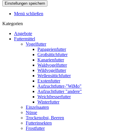
Menü schließen
Kategorien
Angebote
Futtermittel
Vogelfutter
Papageienfutter
Großsittichfutter
Kanarienfutter
Waldvogelfutter
Wildvogelfutter
Wellensittichfutter
Exotenfutter
Aufzuchtfutter-"WiMo"
Aufzuchtfutter "andere"
Weichfresserfutter
Winterfutter
Einzelsaaten
Nüsse
Trockenobst, Beeren
Futterinsekten
Frostfutter