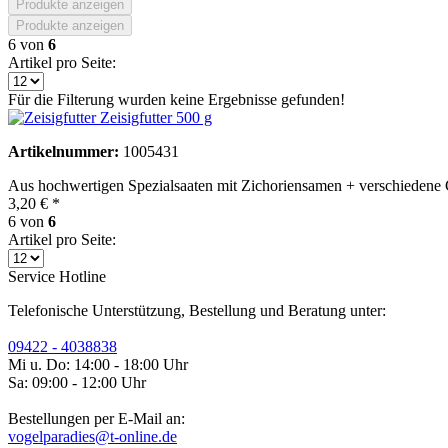
Produkte anzeigen
Produkte anzeigen
6
von
6
Artikel pro Seite:
Für die Filterung wurden keine Ergebnisse gefunden!
Zeisigfutter 500 g
Artikelnummer:
1005431
Aus hochwertigen Spezialsaaten mit Zichoriensamen + verschiedene
3,20 € *
6
von
6
Artikel pro Seite:
Service Hotline
Telefonische Unterstützung, Bestellung und Beratung unter:
09422 - 4038838
Mi u. Do: 14:00 - 18:00 Uhr
Sa: 09:00 - 12:00 Uhr
Bestellungen per E-Mail an:
vogelparadies@t-online.de