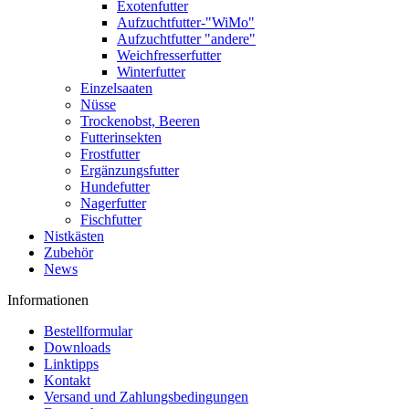
Exotenfutter
Aufzuchtfutter-"WiMo"
Aufzuchtfutter "andere"
Weichfresserfutter
Winterfutter
Einzelsaaten
Nüsse
Trockenobst, Beeren
Futterinsekten
Frostfutter
Ergänzungsfutter
Hundefutter
Nagerfutter
Fischfutter
Nistkästen
Zubehör
News
Informationen
Bestellformular
Downloads
Linktipps
Kontakt
Versand und Zahlungsbedingungen