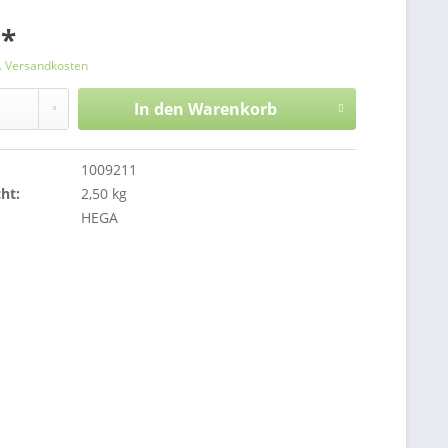
 *
l. Versandkosten
In den
Warenkorb
1009211
ht:
2,50 kg
HEGA