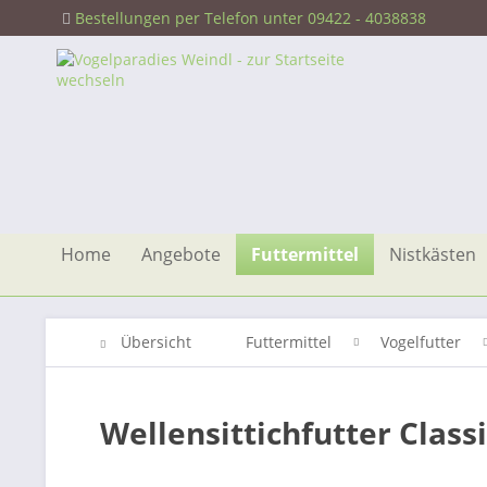
Bestellungen per Telefon unter 09422 - 4038838
Home
Angebote
Futtermittel
Nistkästen
Übersicht
Futtermittel
Vogelfutter
Wellensittichfutter Class