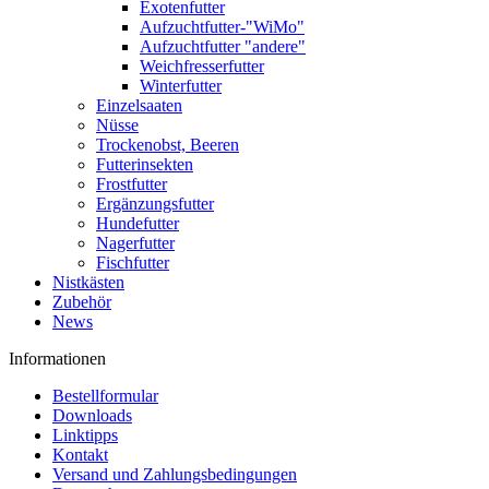
Exotenfutter
Aufzuchtfutter-"WiMo"
Aufzuchtfutter "andere"
Weichfresserfutter
Winterfutter
Einzelsaaten
Nüsse
Trockenobst, Beeren
Futterinsekten
Frostfutter
Ergänzungsfutter
Hundefutter
Nagerfutter
Fischfutter
Nistkästen
Zubehör
News
Informationen
Bestellformular
Downloads
Linktipps
Kontakt
Versand und Zahlungsbedingungen