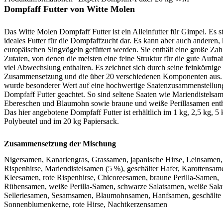
Dompfaff Futter von Witte Molen
Das Witte Molen Dompfaff Futter ist ein Alleinfutter für Gimpel. Es ste
ideales Futter für die Dompfaffzucht dar. Es kann aber auch anderen, 
europäischen Singvögeln gefüttert werden. Sie enthält eine große Zah
Zutaten, von denen die meisten eine feine Struktur für die gute Aufn
viel Abwechslung enthalten. Es zeichnet sich durch seine feinkörnige
Zusammensetzung und die über 20 verschiedenen Komponenten aus.
wurde besonderer Wert auf eine hochwertige Saatenzusammenstellun
Dompfaff Futter geachtet. So sind seltene Saaten wie Mariendistelsa
Ebereschen und Blaumohn sowie braune und weiße Perillasamen enth
Das hier angebotene Dompfaff Futter ist erhältlich im 1 kg, 2,5 kg, 5 
Polybeutel und im 20 kg Papiersack.
Zusammensetzung der Mischung
Nigersamen, Kanariengras, Grassamen, japanische Hirse, Leinsamen,
Rispenhirse, Mariendistelsamen (5 %), geschälter Hafer, Karottensam
Kleesamen, rote Rispenhirse, Chicoreesamen, braune Perilla-Samen,
Rübensamen, weiße Perilla-Samen, schwarze Salatsamen, weiße Sala
Selleriesamen, Sesamsamen, Blaumohnsamen, Hanfsamen, geschälte
Sonnenblumenkerne, rote Hirse, Nachtkerzensamen