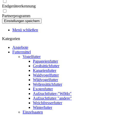
Endgeräteerkennung
Partnerprogramm
Menü schließen
Kategorien
Angebote
Futtermittel
Vogelfutter
Papageienfutter
Großsittichfutter
Kanarienfutter
Waldvogelfutter
Wildvogelfutter
Wellensittichfutter
Exotenfutter
Aufzuchtfutter-"WiMo"
Aufzuchtfutter "andere"
Weichfresserfutter
Winterfutter
Einzelsaaten