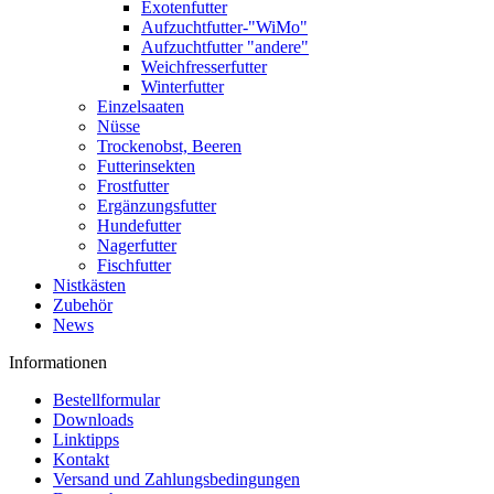
Exotenfutter
Aufzuchtfutter-"WiMo"
Aufzuchtfutter "andere"
Weichfresserfutter
Winterfutter
Einzelsaaten
Nüsse
Trockenobst, Beeren
Futterinsekten
Frostfutter
Ergänzungsfutter
Hundefutter
Nagerfutter
Fischfutter
Nistkästen
Zubehör
News
Informationen
Bestellformular
Downloads
Linktipps
Kontakt
Versand und Zahlungsbedingungen