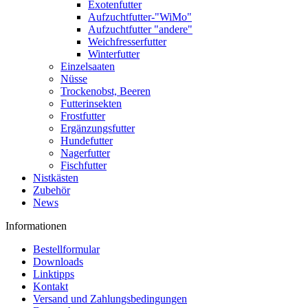
Exotenfutter
Aufzuchtfutter-"WiMo"
Aufzuchtfutter "andere"
Weichfresserfutter
Winterfutter
Einzelsaaten
Nüsse
Trockenobst, Beeren
Futterinsekten
Frostfutter
Ergänzungsfutter
Hundefutter
Nagerfutter
Fischfutter
Nistkästen
Zubehör
News
Informationen
Bestellformular
Downloads
Linktipps
Kontakt
Versand und Zahlungsbedingungen