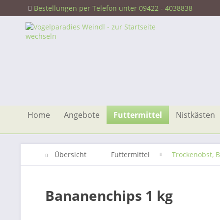
Bestellungen per Telefon unter 09422 - 4038838
Home
Angebote
Futtermittel
Nistkästen
Übersicht
Futtermittel
Trockenobst, 
Bananenchips 1 kg